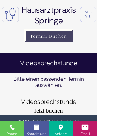
Hausarztpraxis
ME
NU
Springe
Termin Buchen
Videpsprechstunde
Bitte einen passenden Termin
auswählen.
Videosprechstunde
Jetzt buchen
© 2024 Hausarztpraxis Springe
Tel:
05041 - 1244
Phone
Kontakt uns
Anfahrt
Email